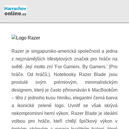
Razer je singapursko-americká společnost a jedna
z nejznámějších lifestylových značek pro hráče na
světě. Její motto zní 'For Gamers. By Gamers.' (Pro
hráče. Od hráčů.). Notebooky Razer Blade jsou
proslulé svým prémiovým, minimalistickým
designem, který je často přirovnáván k MacBookům
– tělo z jednoho kusu hliníku, elegantní černá barva
a ikonické zelené logo. Uvnitř se však skrývá
nekompromisní herní výkon. Razer Blade je ideální
volbou pro hráče, kteří chtějí špičkový výkon v
tenkém, stylovém a vysoce kvalitním balení, které