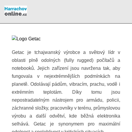
Getac je tchajwanský výrobce a světový lídr v
oblasti plně odolných (fully rugged) počítačů a
notebooků. Jejich zařízení jsou navržena tak, aby
fungovala v nejextrémnějších podmínkách na
planetě. Odolávají pádům, vibracím, prachu, vodě i
extrémním teplotám. Díky tomu jsou
nepostradatelným nástrojem pro armádu, policii,
záchranné složky, pracovníky v terénu, průmyslovou
výrobu a další odvětví, kde běžná elektronika
selhává. Getac je synonymem pro maximální
odolnost a spolehlivost v kritických situacích.