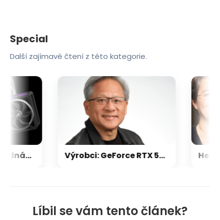
Special
Další zajímavé čtení z této kategorie.
Nvidia zrušila objednávku GeForce RTX 5090 za $4600, Asus ji prý dodá za $5200
Výrobci: GeForce RTX 5000 zdraží o 20-30 %, zastavili jsme dodávky levných karet
Líbil se vám tento článek?