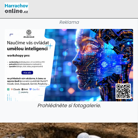
Reklama
Prohlédněte si fotogalerie.
galerie: cviky
galerie: cviky