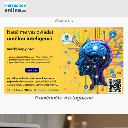
Reklama
Prohlédněte si fotogalerie.
galerie: cviky
galerie: cviky