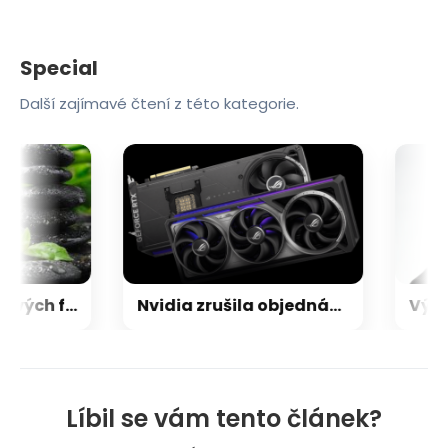
Special
Další zajímavé čtení z této kategorie.
Zen 6 přinese 5 nových funkcí pro vyšší stabilitu výkonu, nejen herního
Nvidia zrušila objednávku GeForce RTX 5090 za $4600, Asus ji prý dodá za $5200
Líbil se vám tento článek?