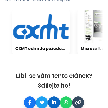
CXMT odmítla požadavky Applu, nenechá si diktovat ceny
Líbil se vám tento článek?
Sdílejte ho!