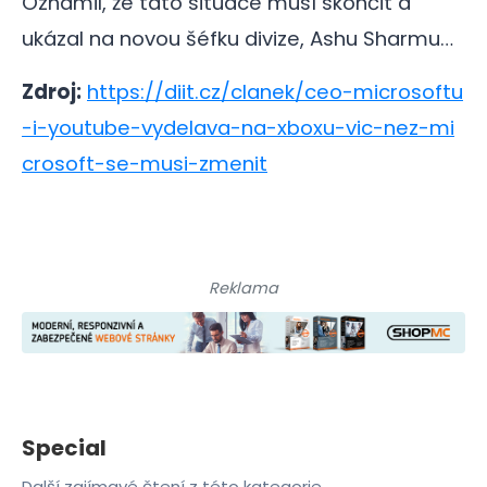
Oznámil, že tato situace musí skončit a
ukázal na novou šéfku divize, Ashu Sharmu…
Zdroj:
https://diit.cz/clanek/ceo-microsoftu
-i-youtube-vydelava-na-xboxu-vic-nez-mi
crosoft-se-musi-zmenit
Reklama
Special
Další zajímavé čtení z této kategorie.