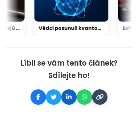
Rozpoznávání obličejů v iPhonu může Apple přijít extrémně draho
Vědci posunuli kvantový internet. Propojili ho s běžným internetem
Líbil se vám tento článek?
Sdílejte ho!