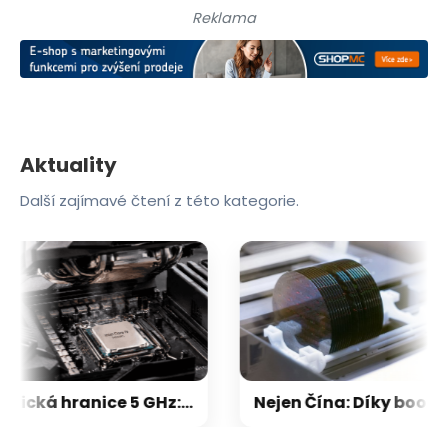
Reklama
Aktuality
Další zajímavé čtení z této kategorie.
Magická hranice 5 GHz: Proč už frekvence procesorů dávno neroste do nebes? Důvod vás možná překvapí
Nejen Čína: Díky boomu AI se mezi výrobci pamětí (opět) dostane jedno nečekané jméno