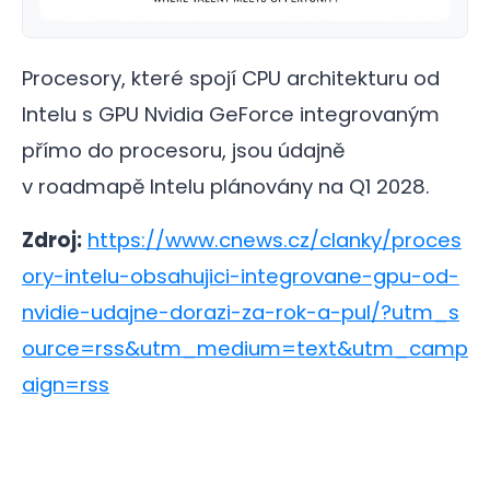
Procesory, které spojí CPU architekturu od
Intelu s GPU Nvidia GeForce integrovaným
přímo do procesoru, jsou údajně
v roadmapě Intelu plánovány na Q1 2028.
Zdroj:
https://www.cnews.cz/clanky/proces
ory-intelu-obsahujici-integrovane-gpu-od-
nvidie-udajne-dorazi-za-rok-a-pul/?utm_s
ource=rss&utm_medium=text&utm_camp
aign=rss