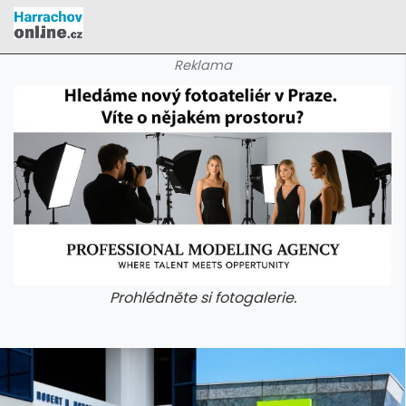
Reklama
Prohlédněte si fotogalerie.
galerie: cviky
galerie: cviky