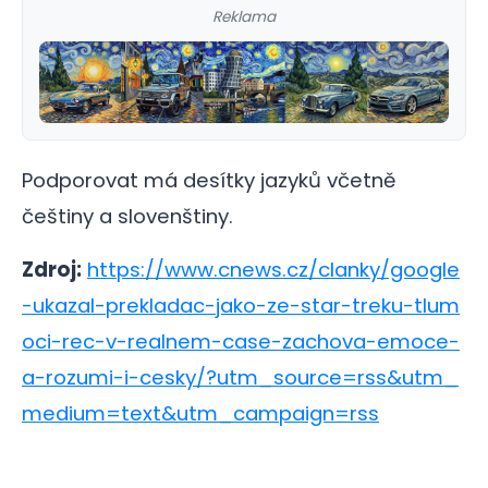
Reklama
Podporovat má desítky jazyků včetně
češtiny a slovenštiny.
Zdroj:
https://www.cnews.cz/clanky/google
-ukazal-prekladac-jako-ze-star-treku-tlum
oci-rec-v-realnem-case-zachova-emoce-
a-rozumi-i-cesky/?utm_source=rss&utm_
medium=text&utm_campaign=rss