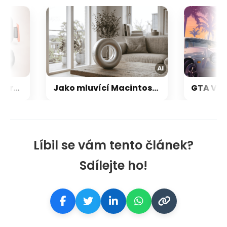
Nintendo Switch 2 je prý ještě větší trhák než první generace: Už se prodalo skoro 24 milionů
Jako mluvící Macintosh: OpenAI a Jony Ive chystají přelomový repráček, který bude reagovat i pohybem
Líbil se vám tento článek?
Sdílejte ho!